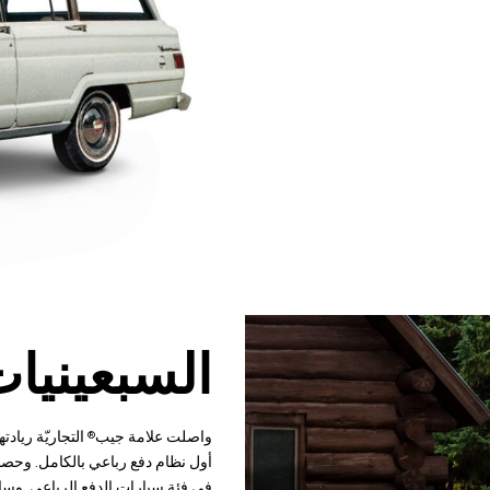
السبعينيا
واصلت علامة جيب
التجاريّة رياد
®
في فئة سيارات الدفع الرباعي. وسا