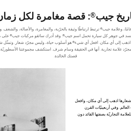
اريخ جيب
: قصة مغامرة لكل زمان
®
ترتبط ارتباطًا وثيقة بالحرّية، والمغامرة، والأصالة، والشغف. 
®
سد في جوهر كل سيارة تحمل اسم جيب
. وقد أدرك سائقو مركبات جيب
على مد
®
®
 اذهب إلى أي مكان. افعل أي شيء
هو أسلوب حياة، وليس مجرّد شعار. وتمثّل 
®
جرّد علامة تجارية. أنها في الحقيقة وسام شرف. استكشف مجموعتنا الأسطوريّة، 
قصتك الخالدة.
وشعارها اذهب إلى أي مكان، وافعل
العالم. وفي أربعينيّات القرن
لامة التجاريّة بصفتها القائد دون