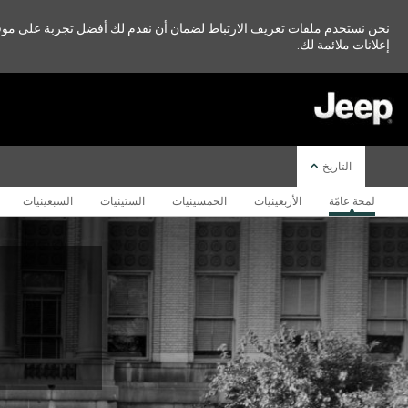
نحن نستخدم ملفات تعريف الارتباط لضمان أن نقدم لك أفضل تجربة على موقعنا
إعلانات ملائمة لك.
SKIP TO
MAIN
CONTENT
التاريخ
لمحة عامّة
الأربعينيات
الخمسينيات
الستينيات
السبعينيات
SKIP TO
NAVIGATION
,
,