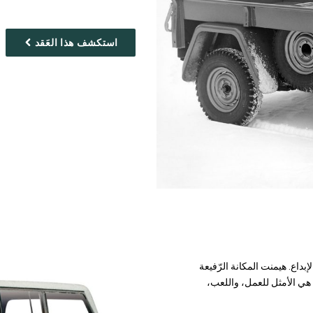
استكشف هذا العَقد
إبداع. هيمنت المكانة الرّفيعة
 تشكيلة سيّارات العلامة التجاريّة لتشمل 14 نموذجًا هي الأمثل للعمل، واللعب،