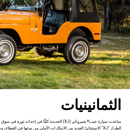
الثمانينيات
ساعدت سيارة جيب
شيروكي (XJ) الجديدة كليًّا في إحداث ثورة في 
®
الطراز "XJ" الاستثنائيّ العديد من الابتكارات الأولى من نوعها في القطا