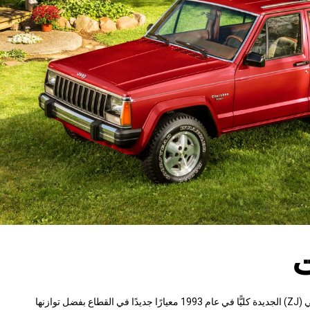
ت
جراند شيروكي (ZJ) الجديدة كليًّا في عام 1993 معيارًا جديدًا في القطاع بفضل توازنها