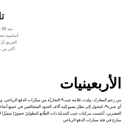
ت
منذ 80 عامًا، وعلامة جيب
أساسية تتج
العريق أنً
أكثر من م
الأربعينيات
من رحم المعارك، ولدت علامة جيب
التجاريّة من سيّارات الدفع الرباعي، 
®
أي شيء
، لتتحول إلى بطل يصبو إليه آلاف الجنود المتحالفين في جميع أنحاء 
®
العشرين، أسّست مركبات جيب المدنيّة ذات الطّابع البطوليّ حضورًا متميّزًا للع
منازع في فئة سيارات الدفع الرباعي.