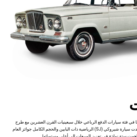
ت
تها في فئة سيارات الدفع الرباعي خلال سبعينيات القرن العشرين مع طرح
أول نظام دفع رباعي بالكامل. وحصدت سيارة شيروكي (SJ) الرياضية ذات البابين والحجم الكامل جوائز العام
همت ستة نماذج في تعزيز المبيعات إلى أعلى مستوياتها.