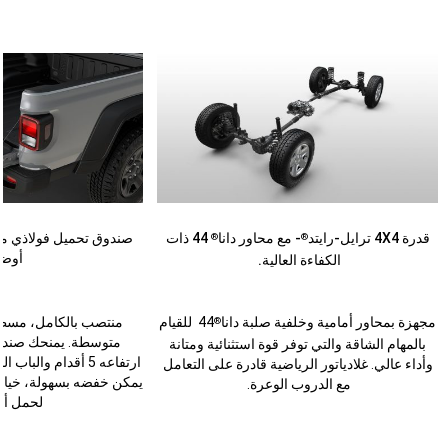
قدرة 4X4 ترايل-رايتد
- مع محاور دانا
44 ذات
صندوق تحميل فولاذي متي
®
®
أوضا
الكفاءة العالية.
مجهزة بمحاور أمامية وخلفية صلبة دانا
‎ 44 للقيام
منتصب بالكامل، مسطح
®
متوسطة. يمنحك صندوق
بالمهام الشاقة والتي توفر قوة استثنائية ومتانة
ارتفاعه 5 أقدام وال
وأداء عالي. غلادياتور الرياضية قادرة على التعامل
يمكن خفضه بسهولة، خيار
مع الدروب الوعرة.
لحمل أم