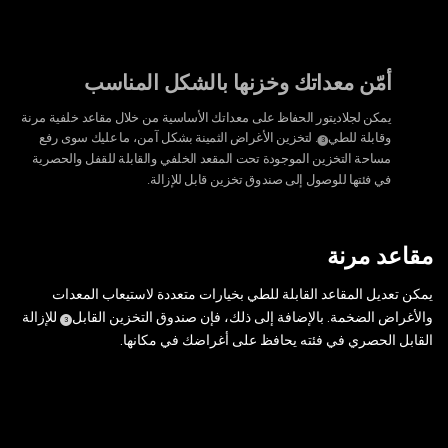
أمّن معداتك وخزنها بالشكل المناسب
يمكن لجلاديتور الحفاظ على معداتك الأساسية من خلال مقاعد خلفية مرنة
وقابلة للطي
. لتخزين الأغراض الثمينة بشكل آمن، ما عليك سوى رفع
)
(
3
Disclosure
مساحة التخزين الموجودة تحت المقعد الخلفي والقابلة للقفل والحصرية
في فئتها للوصول إلى صندوق تخزين قابل للإزالة.
مقاعد مرنة
يمكن تعديل المقاعد القابلة للطي بخيارات متعددة لاستيعاب المعدات
والأغراض الضخمة. بالإضافة إلى ذلك، فإن صندوق التخزين القابل
للإزالة
)
(
3
Disclosure
القابل الحصري في فئته يحافظ على أغراضك في مكانها.