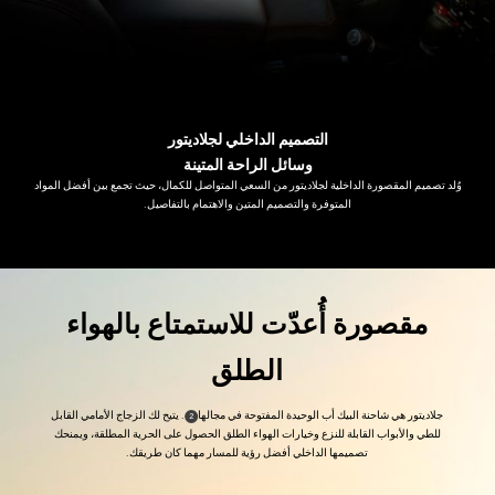
التصميم الداخلي لجلاديتور
,
وسائل الراحة المتينة
,
وُلد تصميم المقصورة الداخلية لجلاديتور من السعي المتواصل للكمال، حيث تجمع بين أفضل المواد
المتوفرة والتصميم المتين والاهتمام بالتفاصيل.
,
مقصورة أُعدّت للاستمتاع بالهواء
الطلق
,
جلاديتور هي شاحنة البيك أب الوحيدة المفتوحة في مجالها
. يتيح لك الزجاج الأمامي القابل
)
(
2
Disclosure
للطي والأبواب القابلة للنزع وخيارات الهواء الطلق الحصول على الحرية المطلقة، ويمنحك
تصميمها الداخلي أفضل رؤية للمسار مهما كان طريقك.
,