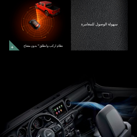
وانطلق&trade;
بدون
مفتاح
نظام
اركب
سهولة الوصول للمغامرة
وانطلق&trade;
بدون
مفتاح
نظام اركب وانطلق™ بدون مفتاح