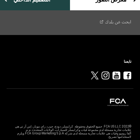
ابحث عن
بلدك
تابعنا
©2022 FCA US LLC. جميع الحقوق محفوظة. كرايسلر، دودج، جيب، رام، موبار، إس آر تي هي
ألفا روميو وفيات هي علامات تجارية مسجلة لدى شركة FCA Group Marketing S.p.A ويلزم