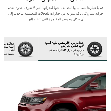
قم باختيارها لتصاميمها الجذابة، أحبها لقدراتها التي لا تعرف حدود. تقدم
جراند شيروكي باقة منوعة من خيارات للعجلات المصممة لتأخذك إلى
أي مكان وخوض المغامرة التي تتطلع إليها.
عجلات من الألومينيوم بلون أسود
عجلات من ال
لامع قياس 20 إنش
إنش ‏
متوفرة في طراز ‏‎SRT
‎ وقياسية في
®
قياسية في طرا
تراكهوك
®