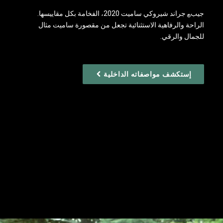
جيب‎
‎ جراند شيروكي ساميت 2020، الفخامة بكل مقاييسها.
®
الراحة والرفاهية الاستثنائية تجعل من مقصورة ساميت مثال
للجمال والرقي.
إستكشف مواصفاته الداخلية