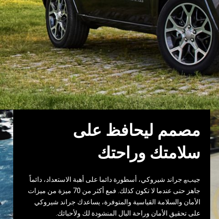
مصمم ليحافظ على
سلامتك وراحتك
جيب‎
‎ جراند شيروكي، أسطورة دائما على أهبة الاستعداد، دائماً
®
جاهز حتى عندما لا تكون كذلك. فمع أكثر من 70 ميزة من ميزات
الأمان والسلامة ‏القياسية والمتوفرة، ‏يساعدك جراند شيروكي
على تحقيق الأمان وراحة البال المنشودة لك ولأحبائك.