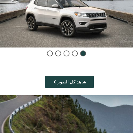
Display
Display
Display
Display
Display
item
item
item
item
item
5
4
3
2
1
of
of
of
of
of
5
5
5
5
5
شاهد كل الصور