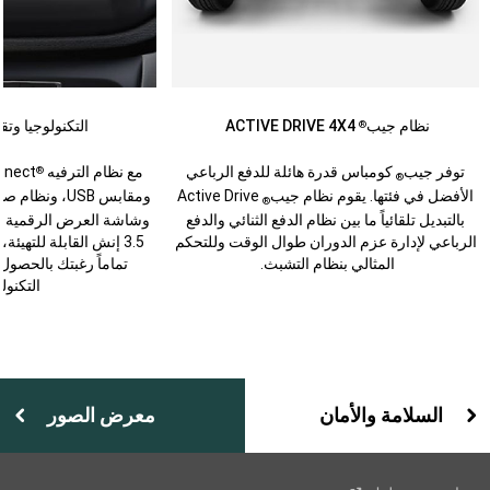
نظام جيب
ACTIVE DRIVE 4X4
التكنولوجيا وتق
®
توفر جيب
كومباس قدرة هائلة للدفع الرباعي
مع نظام الترفيه
®
®
الأفضل في فئتها. يقوم نظام جيب
Active Drive
ومقابس USB، ونظام صوت Alpine
®
بالتبديل تلقائياً ما بين نظام الدفع الثنائي والدفع
وشاشة العرض الرقمية ل
الرباعي لإدارة عزم الدوران طوال الوقت وللتحكم
3.5 إنش القابلة للتهيئ
المثالي بنظام التشبث.
تماماً رغبتك بالحصول
التكنول
السلامة والأمان
معرض الصور