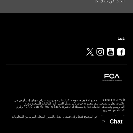
ابحث عن
بلدك
تابعنا
©2022 FCA US LLC. جميع الحقوق محفوظة. كرايسلر، دودج، جيب، رام، موبار، إس آر تي هي
ألفا روميو وفيات هي علامات تجارية مسجلة لدى شركة FCA Group Marketing S.p.A ويلزم
الصور الواردة هي لأغراض التوضيح فقط وقد تختلف ، اتصل بالموزع المحلي لمزيد من المعلومات.
Chat